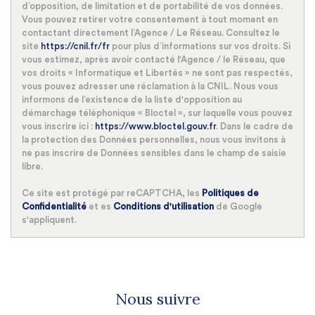
Familles avec 1 ou 2 enfants
33,16 %
d’opposition, de limitation et de portabilité de vos données.
Vous pouvez retirer votre consentement à tout moment en
Maisons
33,58 %
contactant directement l’Agence / Le Réseau. Consultez le
site
https://cnil.fr/fr
pour plus d’informations sur vos droits. Si
Appartements
66,42 %
vous estimez, après avoir contacté l'Agence / le Réseau, que
Familles avec 3 enfants
9,97 %
vos droits « Informatique et Libertés » ne sont pas respectés,
vous pouvez adresser une réclamation à la CNIL. Nous vous
informons de l’existence de la liste d'opposition au
démarchage téléphonique « Bloctel », sur laquelle vous pouvez
vous inscrire ici :
https://www.bloctel.gouv.fr
. Dans le cadre de
la protection des Données personnelles, nous vous invitons à
ne pas inscrire de Données sensibles dans le champ de saisie
libre.
Ce site est protégé par reCAPTCHA, les
Politiques de
Confidentialité
et es
Conditions d'utilisation
de Google
s'appliquent.
Nous suivre