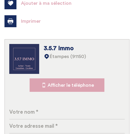
Ajouter à ma sélection
Imprimer
3.5.7 Immo
Leaflet
|
©
Jawg
Maps
|
© OpenStreetMap
Étampes (91150)
Bar
Collège
Afficher le téléphone
École maternelle
École primaire
Lycée
Gare ferroviaire