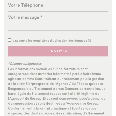
Bureau de poste
Mairie
Statistiques
J'accepte les conditions d'utilisation des données (*)
Nombre d'habitants
24 321
Propriétaires (vs. locataires)
44 %
ENVOYER
Taxe habitation
20,25 %
*Champs obligatoires
Taxe foncière
27,08 %
Les informations recueillies sur ce formulaire sont
enregistrées dans un fichier informatisé par La Boite Immo
Habitants de moins de 25 ans
35,37 %
agissant comme Sous-traitant du traitement pour la gestion
de la clientèle/prospects de l'Agence / du Réseau qui reste
Habitants de 25 à 55 ans
42,15 %
Responsable du Traitement de vos Données personnelles. La
Habitants de plus de 55 ans
22,48 %
base légale du traitement repose sur l'intérêt légitime de
l'Agence / du Réseau. Elles sont conservées jusqu'à demande
Nombre d'enfants par famille
1,22
de suppression et sont destinées à l'Agence / au Réseau.
Conformément à la loi « informatique et libertés », vous
Familles sans enfant
37,43 %
disposez des droits d’accès, de rectification, d’effacement,