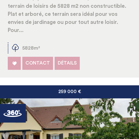
terrain de loisirs de 5828 m2 non constructible.
Plat et arboré, ce terrain sera idéal pour vos
envies de jardinage ou pour tout autre loisir.
Pour...
5828m²
CONTACT
DÉTAILS
259 000
€