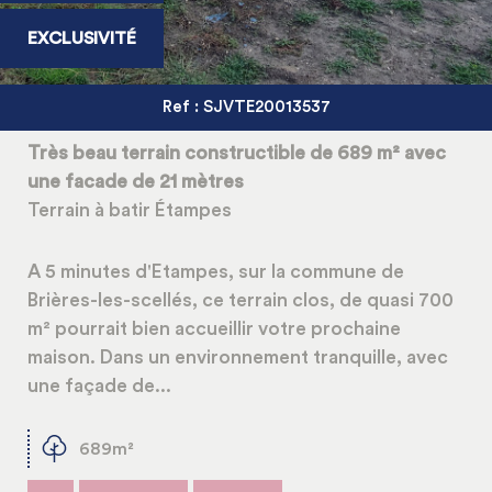
EXCLUSIVITÉ
Ref : SJVTE20013537
Très beau terrain constructible de 689 m² avec
une facade de 21 mètres
Terrain à batir Étampes
A 5 minutes d'Etampes, sur la commune de
Brières-les-scellés, ce terrain clos, de quasi 700
m² pourrait bien accueillir votre prochaine
maison. Dans un environnement tranquille, avec
une façade de...
689m²