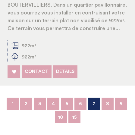
BOUTERVILLIERS. Dans un quartier pavillonnaire,
vous pourrez vous installer en contruisant votre
maison sur un terrain plat non viabilisé de 922m².
Ce terrain vous permettra de construire une...
922m²
922m²
CONTACT
DÉTAILS
1
2
3
4
5
6
7
8
9
10
15