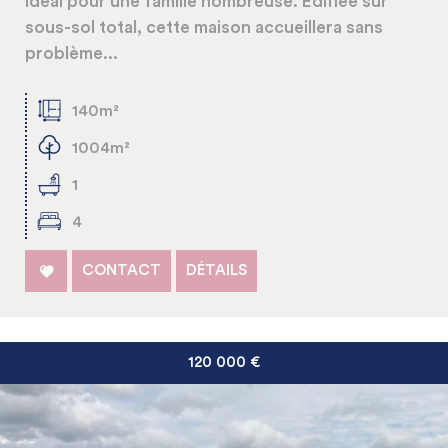
idéal pour une famille nombreuse. Edifiée sur
sous-sol total, cette maison accueillera sans
problème...
140m²
1004m²
1
4
CONTACT
DÉTAILS
120 000
€