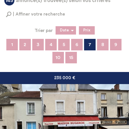
145
annonce(s) trouvée(s) selon vos critères
Affiner votre recherche
Trier par
Date
Prix
Vente
1
2
3
4
5
6
7
8
9
10
15
235 000
€
RECHERCHER
+ de critères
+