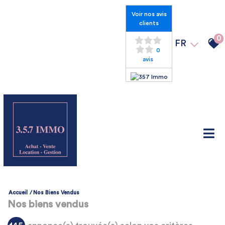
Voir nos avis
clients
0
FR
0
avis
Accueil
Nos Biens Vendus
Nos biens vendus