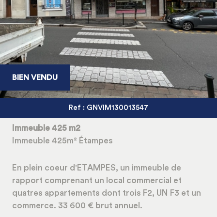
5KM
10KM
25KM
BIEN VENDU
Ref : GNVIM130013547
Immeuble 425 m2
Immeuble 425m² Étampes
En plein coeur d'ETAMPES, un immeuble de
rapport comprenant un local commercial et
quatres appartements dont trois F2, UN F3 et un
commerce. 33 600 € brut annuel.