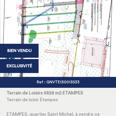
BIEN VENDU
EXCLUSIVITÉ
Ref : GNVTE130013533
Terrain de Loisirs 5828 m2 ETAMPES
Terrain de loisir Étampes
ETAMPES, quartier Saint Michel, à vendre ce