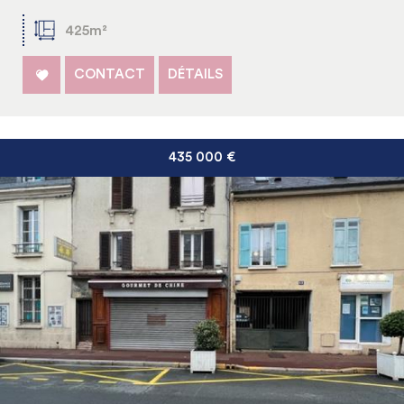
425m²
CONTACT
DÉTAILS
435 000
€