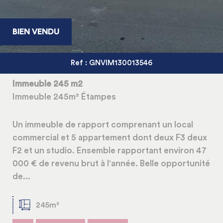
BIEN VENDU
Ref : GNVIM130013546
Immeuble 245 m2
Immeuble 245m² Étampes
Un immeuble de rapport comprenant un local
commercial et 5 appartement dont deux F3 deux
F2 et un studio. Ensemble rapportant environ 47
000 € de revenu brut à l'année. Belle opportunité
de...
245m²