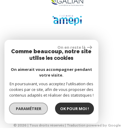
Se connecter
On en reste là
Comme beaucoup, notre site
utilise les cookies
On aimerait vous accompagner pendant
Espace propriétaire
votre visite.
En poursuivant, vous acceptez l'utilisation des
cookies par ce site, afin de vous proposer des
contenus adaptés et réaliser des statistiques !
réalisé par
PARAMÉTRER
OK POUR MOI !
© 2026 | Tous droits réservés | Traduction powered by Google
Plan du site
Mentions légales
Nos honoraires
Liens
Admin