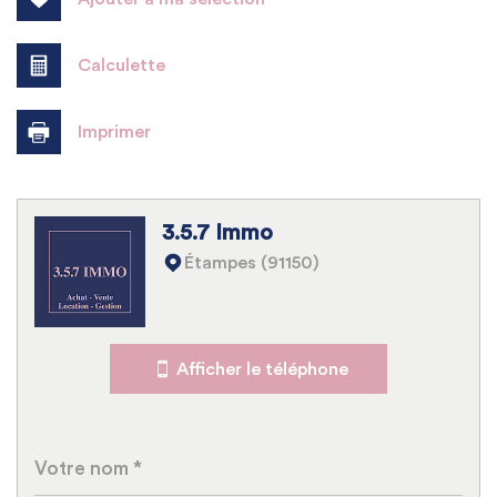
Calculette
Imprimer
Leaflet
|
©
Jawg
Maps
|
© OpenStreetMap
3.5.7 Immo
École maternelle
Étampes (91150)
École primaire
Bureau de poste
Afficher le téléphone
Mairie
Statistiques
Nombre d'habitants
1 568