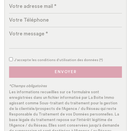
Propriétaires (vs. locataires)
68,53 %
Taxe habitation
10,52 %
Taxe foncière
13,65 %
Habitants de moins de 25 ans
29,44 %
Habitants de 25 à 55 ans
39,85 %
Habitants de plus de 55 ans
30,72 %
J'accepte les conditions d'utilisation des données (*)
Nombre d'enfants par famille
0,94
ENVOYER
Familles sans enfant
50,87 %
Familles avec 1 ou 2 enfants
36,96 %
*Champs obligatoires
Maisons
78,98 %
Les informations recueillies sur ce formulaire sont
enregistrées dans un fichier informatisé par La Boite Immo
Appartements
21,02 %
agissant comme Sous-traitant du traitement pour la gestion
de la clientèle/prospects de l'Agence / du Réseau qui reste
Familles avec 3 enfants
8,70 %
Responsable du Traitement de vos Données personnelles. La
base légale du traitement repose sur l'intérêt légitime de
l'Agence / du Réseau. Elles sont conservées jusqu'à demande
de suppression et sont destinées à l'Agence / au Réseau.