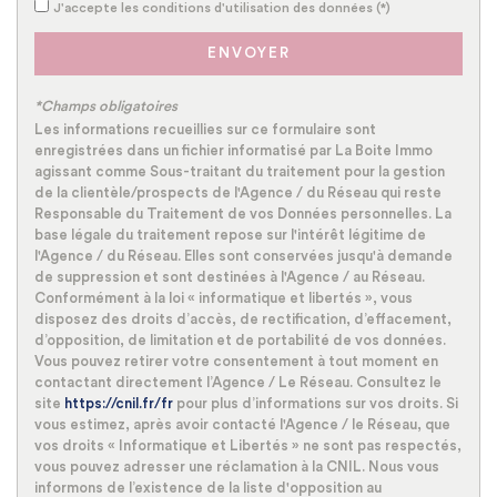
Familles sans enfant
J'accepte les conditions d'utilisation des données (*)
36,36 %
Familles avec 1 ou 2 enfants
52,73 %
ENVOYER
Maisons
100 %
*Champs obligatoires
Appartements
0 %
Les informations recueillies sur ce formulaire sont
enregistrées dans un fichier informatisé par La Boite Immo
Familles avec 3 enfants
9,09 %
agissant comme Sous-traitant du traitement pour la gestion
de la clientèle/prospects de l'Agence / du Réseau qui reste
Responsable du Traitement de vos Données personnelles. La
base légale du traitement repose sur l'intérêt légitime de
l'Agence / du Réseau. Elles sont conservées jusqu'à demande
de suppression et sont destinées à l'Agence / au Réseau.
Conformément à la loi « informatique et libertés », vous
disposez des droits d’accès, de rectification, d’effacement,
d’opposition, de limitation et de portabilité de vos données.
Vous pouvez retirer votre consentement à tout moment en
contactant directement l’Agence / Le Réseau. Consultez le
site
https://cnil.fr/fr
pour plus d’informations sur vos droits. Si
vous estimez, après avoir contacté l'Agence / le Réseau, que
vos droits « Informatique et Libertés » ne sont pas respectés,
vous pouvez adresser une réclamation à la CNIL. Nous vous
informons de l’existence de la liste d'opposition au