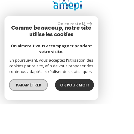
On en reste là
Comme beaucoup, notre site
Se connecter
utilise les cookies
On aimerait vous accompagner pendant
votre visite.
Espace propriétaire
En poursuivant, vous acceptez l'utilisation des
cookies par ce site, afin de vous proposer des
contenus adaptés et réaliser des statistiques !
réalisé par
PARAMÉTRER
OK POUR MOI !
© 2026 | Tous droits réservés | Traduction powered by Google
Plan du site
Mentions légales
Nos honoraires
Liens
Admin