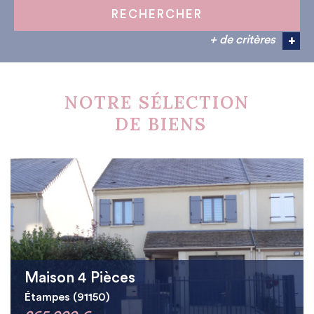
RECHERCHER
+ de critères
+
5KM
10KM
25KM
NOTRE SÉLECTION
DE BIENS
Maison 4 Pièces
Étampes (91150)