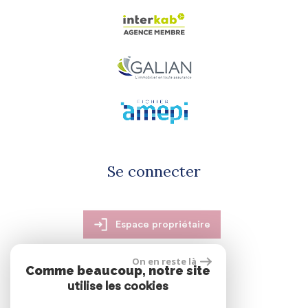
Se connecter
Espace propriétaire
On en reste là
Comme beaucoup, notre site
utilise les cookies
réalisé par