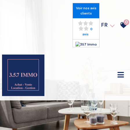
Voir nos avis
clients
0
FR
0
avis