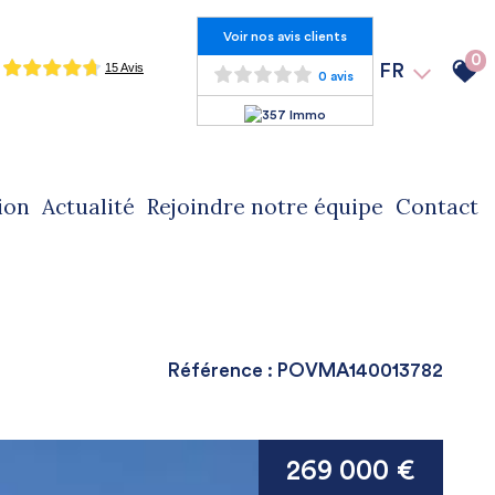
Voir nos avis clients
0
FR
0 avis
ion
actualité
rejoindre notre équipe
contact
Référence : POVMA140013782
269 000 €