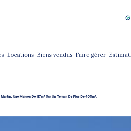
es
locations
biens vendus
faire gérer
estimat
ntes immobilières
locations immobilières
ntes immobilières professionnelles
locations immobilières professionnelles
 Martin, Une Maison De 117m² Sur Un Terrain De Plus De 400m².