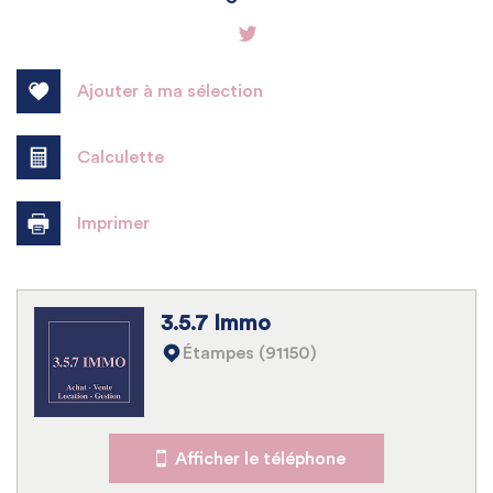
−
Ajouter à ma sélection
Calculette
Imprimer
Leaflet
|
©
Jawg
Maps
|
© OpenStreetMap
3.5.7 Immo
Bar
Étampes (91150)
Collège
École maternelle
Afficher le téléphone
École primaire