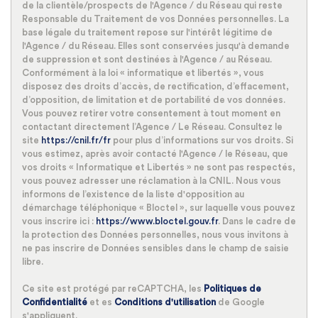
de la clientèle/prospects de l'Agence / du Réseau qui reste
Nombre d'enfants par famille
1,22
Responsable du Traitement de vos Données personnelles. La
Familles sans enfant
37,43 %
base légale du traitement repose sur l'intérêt légitime de
l'Agence / du Réseau. Elles sont conservées jusqu'à demande
Familles avec 1 ou 2 enfants
33,16 %
de suppression et sont destinées à l'Agence / au Réseau.
Conformément à la loi « informatique et libertés », vous
Maisons
33,58 %
disposez des droits d’accès, de rectification, d’effacement,
d’opposition, de limitation et de portabilité de vos données.
Appartements
66,42 %
Vous pouvez retirer votre consentement à tout moment en
Familles avec 3 enfants
9,97 %
contactant directement l’Agence / Le Réseau. Consultez le
site
https://cnil.fr/fr
pour plus d’informations sur vos droits. Si
vous estimez, après avoir contacté l'Agence / le Réseau, que
vos droits « Informatique et Libertés » ne sont pas respectés,
vous pouvez adresser une réclamation à la CNIL. Nous vous
informons de l’existence de la liste d'opposition au
démarchage téléphonique « Bloctel », sur laquelle vous pouvez
vous inscrire ici :
https://www.bloctel.gouv.fr
. Dans le cadre de
la protection des Données personnelles, nous vous invitons à
ne pas inscrire de Données sensibles dans le champ de saisie
libre.
Ce site est protégé par reCAPTCHA, les
Politiques de
Confidentialité
et es
Conditions d'utilisation
de Google
s'appliquent.