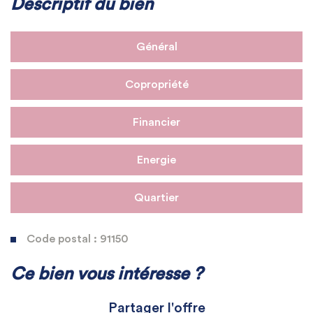
Descriptif du bien
Général
Copropriété
Financier
Energie
Quartier
Code postal : 91150
La ville de Étampes (91150)
Ce bien vous intéresse ?
+
Partager l'offre