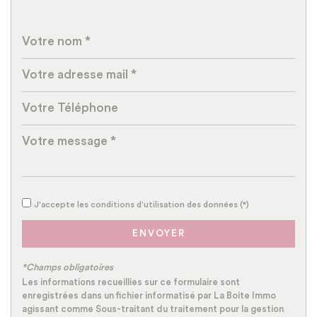
Lycée
Gare ferroviaire
Bureau de poste
Mairie
Statistiques
Nombre d'habitants
24 321
Propriétaires (vs. locataires)
44 %
J'accepte les conditions d'utilisation des données (*)
Taxe habitation
20,25 %
ENVOYER
Taxe foncière
27,08 %
Habitants de moins de 25 ans
35,37 %
*Champs obligatoires
Habitants de 25 à 55 ans
42,15 %
Les informations recueillies sur ce formulaire sont
enregistrées dans un fichier informatisé par La Boite Immo
Habitants de plus de 55 ans
22,48 %
agissant comme Sous-traitant du traitement pour la gestion