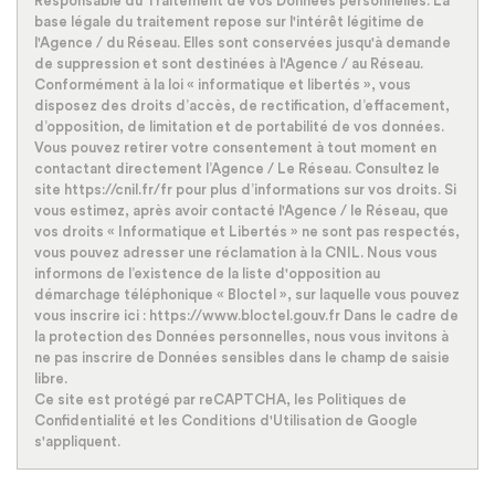
Responsable du Traitement de vos Données personnelles. La
Familles sans enfant
37,43 %
base légale du traitement repose sur l'intérêt légitime de
l'Agence / du Réseau. Elles sont conservées jusqu'à demande
Familles avec 1 ou 2 enfants
33,16 %
de suppression et sont destinées à l'Agence / au Réseau.
Conformément à la loi « informatique et libertés », vous
Maisons
33,58 %
disposez des droits d’accès, de rectification, d’effacement,
d’opposition, de limitation et de portabilité de vos données.
Appartements
66,42 %
Vous pouvez retirer votre consentement à tout moment en
Familles avec 3 enfants
9,97 %
contactant directement l’Agence / Le Réseau. Consultez le
site https://cnil.fr/fr pour plus d’informations sur vos droits. Si
vous estimez, après avoir contacté l'Agence / le Réseau, que
vos droits « Informatique et Libertés » ne sont pas respectés,
vous pouvez adresser une réclamation à la CNIL. Nous vous
informons de l’existence de la liste d'opposition au
démarchage téléphonique « Bloctel », sur laquelle vous pouvez
vous inscrire ici : https://www.bloctel.gouv.fr Dans le cadre de
la protection des Données personnelles, nous vous invitons à
ne pas inscrire de Données sensibles dans le champ de saisie
libre.
Ce site est protégé par reCAPTCHA, les
Politiques de
Confidentialité
et les
Conditions d'Utilisation
de Google
s'appliquent.