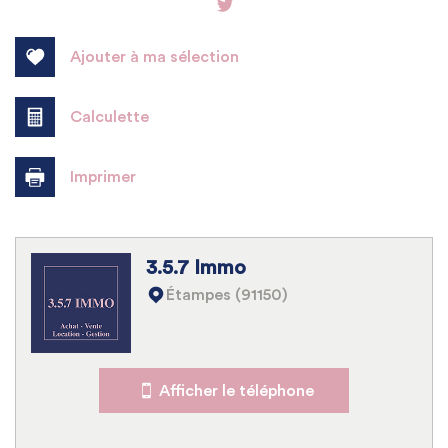
Ajouter à ma sélection
Calculette
Imprimer
Leaflet
|
©
Jawg
Maps
|
© OpenStreetMap
3.5.7 Immo
Bar
Étampes (91150)
Collège
École maternelle
Afficher le téléphone
École primaire
Lycée