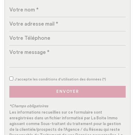
Gare ferroviaire
Bureau de poste
Mairie
Statistiques
Nombre d'habitants
24 321
Propriétaires (vs. locataires)
44 %
J'accepte les conditions d'utilisation des données (*)
Taxe habitation
20,25 %
ENVOYER
Taxe foncière
27,08 %
Habitants de moins de 25 ans
35,37 %
*Champs obligatoires
Habitants de 25 à 55 ans
42,15 %
Les informations recueillies sur ce formulaire sont
enregistrées dans un fichier informatisé par La Boite Immo
Habitants de plus de 55 ans
22,48 %
agissant comme Sous-traitant du traitement pour la gestion
de la clientèle/prospects de l'Agence / du Réseau qui reste
Nombre d'enfants par famille
1,22