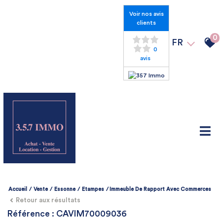
Voir nos avis
clients
0
FR
0
avis
Accueil
Vente
Essonne
Etampes
Immeuble De Rapport Avec Commerces
Retour aux résultats
Référence : CAVIM70009036