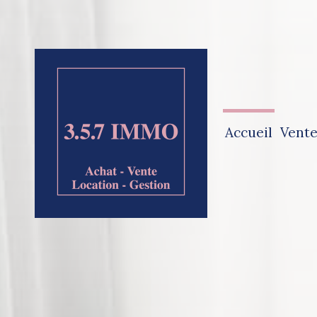
accueil
vent
ven
ven