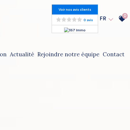
Voir nos avis clients
0
FR
0 avis
ion
actualité
rejoindre notre équipe
contact