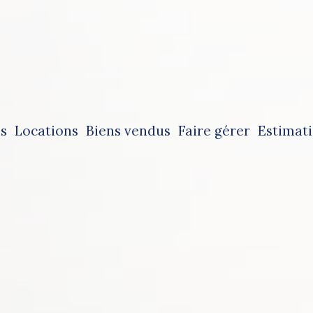
es
locations
biens vendus
faire gérer
estimat
tes immobilières
locations immobilières
tes immobilières professionnelles
locations immobilières professionnelles