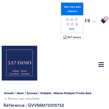
Voir nos avis
clients
0
FR
0
avis
Accueil
Vente
Essonne
Etampes
Maison Etampes Proche Gare
Retour aux résultats
Référence : GVVMA170013752