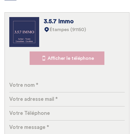
Leaflet
|
©
Jawg
Maps
|
© OpenStreetMap
3.5.7 Immo
Bar
Étampes (91150)
École maternelle
École primaire
Afficher le téléphone
Lycée
Gare ferroviaire
Bureau de poste
Mairie
Statistiques
Nombre d'habitants
24 321