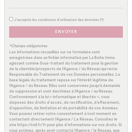
Propriétaires (vs. locataires)
44 %
Taxe habitation
20,25 %
J'accepte les conditions d'utilisation des données (*)
Taxe foncière
27,08 %
Habitants de moins de 25 ans
35,37 %
ENVOYER
Habitants de 25 à 55 ans
42,15 %
*Champs obligatoires
Habitants de plus de 55 ans
22,48 %
Les informations recueillies sur ce formulaire sont
enregistrées dans un fichier informatisé par La Boite Immo
Nombre d'enfants par famille
1,22
agissant comme Sous-traitant du traitement pour la gestion
Familles sans enfant
37,43 %
de la clientèle/prospects de l'Agence / du Réseau qui reste
Responsable du Traitement de vos Données personnelles. La
Familles avec 1 ou 2 enfants
33,16 %
base légale du traitement repose sur l'intérêt légitime de
l'Agence / du Réseau. Elles sont conservées jusqu'à demande
Maisons
33,58 %
de suppression et sont destinées à l'Agence / au Réseau.
Appartements
66,42 %
Conformément à la loi « informatique et libertés », vous
disposez des droits d’accès, de rectification, d’effacement,
Familles avec 3 enfants
9,97 %
d’opposition, de limitation et de portabilité de vos données.
Vous pouvez retirer votre consentement à tout moment en
contactant directement l’Agence / Le Réseau. Consultez le
site https://cnil.fr/fr pour plus d’informations sur vos droits. Si
vous estimez, après avoir contacté l'Agence / le Réseau, que