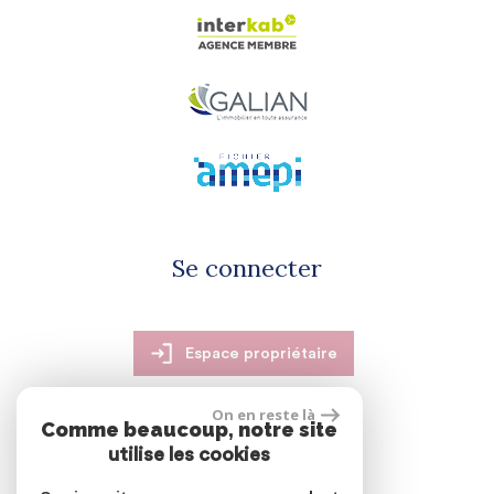
Se connecter
Espace propriétaire
On en reste là
Comme beaucoup, notre site
utilise les cookies
réalisé par