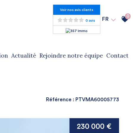
Voir nos avis clients
0
FR
0 avis
ion
actualité
rejoindre notre équipe
contact
Référence : PTVMA60005773
230 000 €