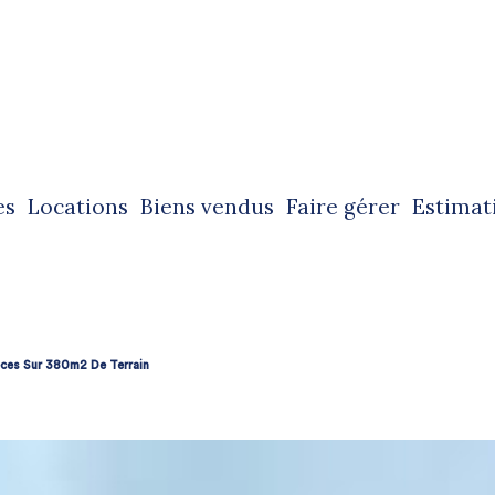
es
locations
biens vendus
faire gérer
estimat
ntes immobilières
locations immobilières
ntes immobilières professionnelles
locations immobilières professionnelles
ièces Sur 380m2 De Terrain