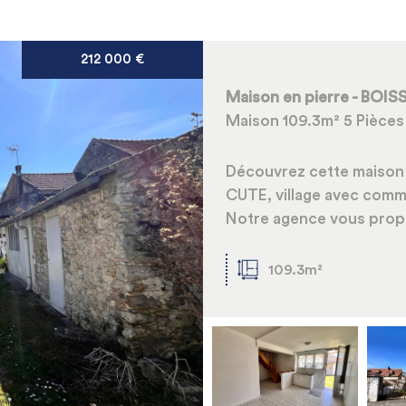
212 000
€
5KM
10KM
25KM
Maison en pierre - BOI
Maison 109.3m² 5 Pièces
Découvrez cette maison 
CUTE, village avec comm
Notre agence vous propo
109.3m²