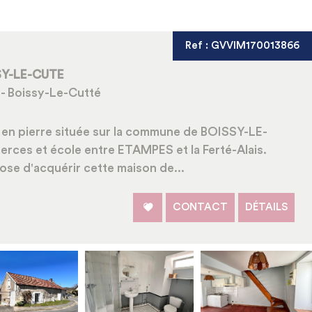
RECHERCHER
+ de critères
Ref : GVVIM170013866
+
SSY-LE-CUTE
 - Boissy-Le-Cutté
en pierre située sur la commune de BOISSY-LE-
erces et école entre ETAMPES et la Ferté-Alais.
se d'acquérir cette maison de...
CONTACT
DÉTAILS