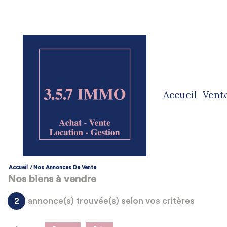
accueil
vent
ve
ve
Accueil
Nos Annonces De Vente
Nos biens à vendre
2
annonce(s) trouvée(s) selon vos critères