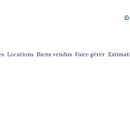
es
locations
biens vendus
faire gérer
estimat
ntes immobilières
locations immobilières
ntes immobilières professionnelles
locations immobilières professionnelles