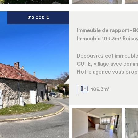
212 000
€
Immeuble de rapport - 
Immeuble 109.3m² Boiss
Découvrez cet immeuble
CUTE, village avec comm
Notre agence vous propo
109.3m²