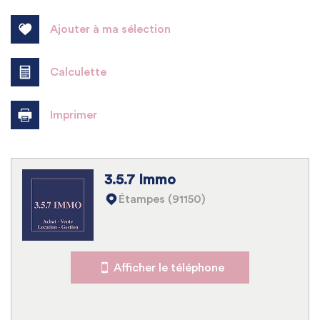
Ajouter à ma sélection
Calculette
Imprimer
Leaflet
|
©
Jawg
Maps
|
© OpenStreetMap
3.5.7 Immo
École primaire
Étampes (91150)
Mairie
Statistiques
Afficher le téléphone
Nombre d'habitants
6 341
Propriétaires (vs. locataires)
76,01 %