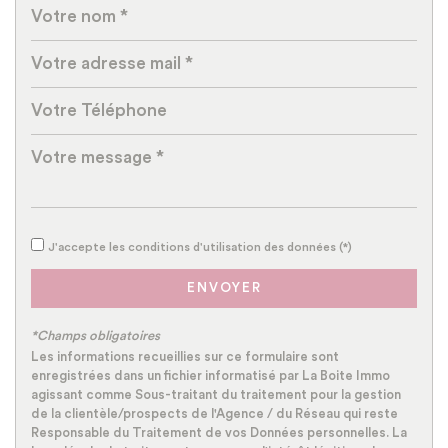
Taxe habitation
9,83 %
Taxe foncière
13,18 %
Habitants de moins de 25 ans
27,85 %
Habitants de 25 à 55 ans
36,79 %
Habitants de plus de 55 ans
35,36 %
Nombre d'enfants par famille
0,83
Familles sans enfant
52,36 %
Familles avec 1 ou 2 enfants
40,99 %
J'accepte les conditions d'utilisation des données (*)
Maisons
77,45 %
ENVOYER
Appartements
22,55 %
*Champs obligatoires
Familles avec 3 enfants
5,58 %
Les informations recueillies sur ce formulaire sont
enregistrées dans un fichier informatisé par La Boite Immo
agissant comme Sous-traitant du traitement pour la gestion
de la clientèle/prospects de l'Agence / du Réseau qui reste
Responsable du Traitement de vos Données personnelles. La