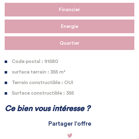
Financier
Energie
Quartier
Code postal : 91580
surface terrain : 355 m²
Terrain constructible : OUI
Surface constructible : 355
La ville de Étréchy (91580)
Ce bien vous intéresse ?
+
Partager l'offre
−