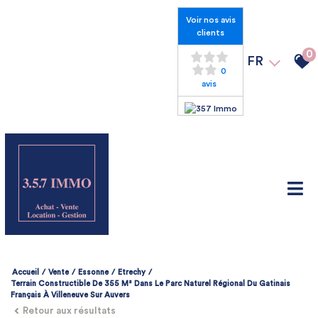
Voir nos avis
clients
0
FR
0
avis
Accueil
Vente
Essonne
Etrechy
Terrain Constructible De 355 M² Dans Le Parc Naturel Régional Du Gatinais
Français À Villeneuve Sur Auvers
Retour aux résultats