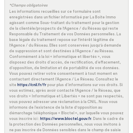
*Champs obligatoires
Habitants de plus de 55 ans
33,25 %
Les informations recueillies sur ce formulaire sont
enregistrées dans un fichier informatisé par La Boite Immo
Nombre d'enfants par famille
0,86
agissant comme Sous-traitant du traitement pour la gestion
Familles sans enfant
52,96 %
de la clientèle/prospects de l'Agence / du Réseau qui reste
Responsable du Traitement de vos Données personnelles. La
Familles avec 1 ou 2 enfants
38,48 %
base légale du traitement repose sur l'intérêt légitime de
l'Agence / du Réseau. Elles sont conservées jusqu'à demande
Maisons
87,60 %
de suppression et sont destinées à l'Agence / au Réseau.
Appartements
12,40 %
Conformément à la loi « informatique et libertés », vous
disposez des droits d’accès, de rectification, d’effacement,
Familles avec 3 enfants
7,72 %
d’opposition, de limitation et de portabilité de vos données.
Vous pouvez retirer votre consentement à tout moment en
contactant directement l’Agence / Le Réseau. Consultez le
site
https://cnil.fr/fr
pour plus d’informations sur vos droits. Si
vous estimez, après avoir contacté l'Agence / le Réseau, que
vos droits « Informatique et Libertés » ne sont pas respectés,
vous pouvez adresser une réclamation à la CNIL. Nous vous
informons de l’existence de la liste d'opposition au
démarchage téléphonique « Bloctel », sur laquelle vous pouvez
vous inscrire ici :
https://www.bloctel.gouv.fr
. Dans le cadre de
la protection des Données personnelles, nous vous invitons à
ne pas inscrire de Données sensibles dans le champ de saisie