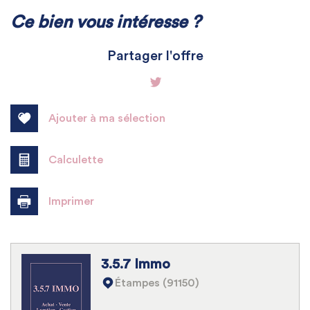
La ville de Méréville (91660)
Ce bien vous intéresse ?
+
Partager l'offre
−
Ajouter à ma sélection
Calculette
Imprimer
Leaflet
|
©
Jawg
Maps
|
© OpenStreetMap
3.5.7 Immo
Bar
Étampes (91150)
Collège