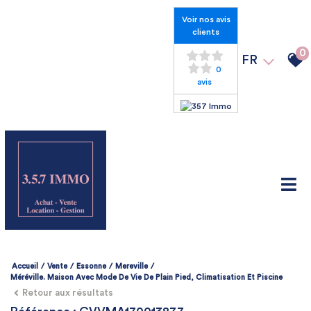
Voir nos avis
clients
0
FR
0
avis
Accueil
Vente
Essonne
Mereville
Méréville. Maison Avec Mode De Vie De Plain Pied, Climatisation Et Piscine
Retour aux résultats