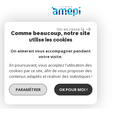
On en reste là
Comme beaucoup, notre site
Se connecter
utilise les cookies
On aimerait vous accompagner pendant
votre visite.
Espace propriétaire
En poursuivant, vous acceptez l'utilisation des
cookies par ce site, afin de vous proposer des
contenus adaptés et réaliser des statistiques !
réalisé par
PARAMÉTRER
OK POUR MOI !
© 2026 | Tous droits réservés | Traduction powered by Google
Plan du site
Mentions légales
Nos honoraires
Liens
Admin