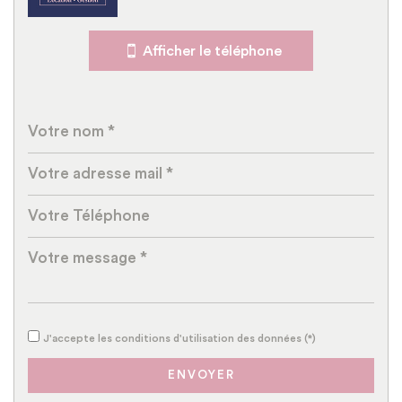
École maternelle
Afficher le téléphone
École primaire
Bureau de poste
Mairie
Presse et Tabac
Statistiques
Nombre d'habitants
3 160
Propriétaires (vs. locataires)
79,44 %
Taxe habitation
11,86 %
J'accepte les conditions d'utilisation des données (*)
Taxe foncière
18,99 %
Habitants de moins de 25 ans
28,06 %
ENVOYER
Habitants de 25 à 55 ans
38,69 %