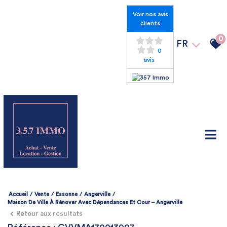
Voir nos avis
clients
0
FR
0
avis
Accueil
Vente
Essonne
Angerville
Maison De Ville À Rénover Avec Dépendances Et Cour – Angerville
Retour aux résultats