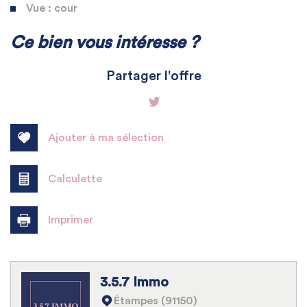
Vue : cour
La ville de Angerville (91670)
Ce bien vous intéresse ?
+
Partager l'offre
−
Ajouter à ma sélection
Calculette
Imprimer
Leaflet
|
©
Jawg
Maps
|
© OpenStreetMap
3.5.7 Immo
École maternelle
Étampes (91150)