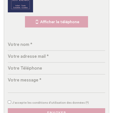
École primaire
Gare ferroviaire
Afficher le téléphone
Bureau de poste
Mairie
Statistiques
Nombre d'habitants
4 137
Propriétaires (vs. locataires)
66,32 %
Taxe habitation
10,81 %
Taxe foncière
12,65 %
Habitants de moins de 25 ans
35,18 %
Habitants de 25 à 55 ans
40,59 %
J'accepte les conditions d'utilisation des données (*)
Habitants de plus de 55 ans
24,23 %