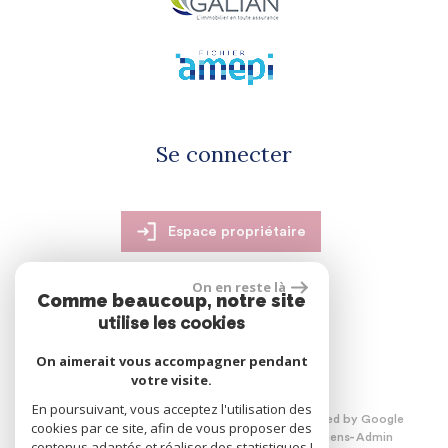
Se connecter
Espace propriétaire
On en reste là
Comme beaucoup, notre site
utilise les cookies
réalisé par
On aimerait vous accompagner pendant
votre visite.
En poursuivant, vous acceptez l'utilisation des
© 2026 | Tous droits réservés | Traduction powered by Google
cookies par ce site, afin de vous proposer des
Plan du site
Mentions légales
Nos honoraires
Liens
Admin
contenus adaptés et réaliser des statistiques !