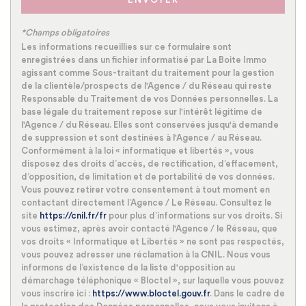
ENVOYER
Nombre d'enfants par famille
1,07
Familles sans enfant
44,39 %
*Champs obligatoires
Les informations recueillies sur ce formulaire sont
Familles avec 1 ou 2 enfants
42,28 %
enregistrées dans un fichier informatisé par La Boite Immo
agissant comme Sous-traitant du traitement pour la gestion
Maisons
76,78 %
de la clientèle/prospects de l'Agence / du Réseau qui reste
Appartements
23,22 %
Responsable du Traitement de vos Données personnelles. La
base légale du traitement repose sur l'intérêt légitime de
Familles avec 3 enfants
10,80 %
l'Agence / du Réseau. Elles sont conservées jusqu'à demande
de suppression et sont destinées à l'Agence / au Réseau.
Conformément à la loi « informatique et libertés », vous
disposez des droits d’accès, de rectification, d’effacement,
d’opposition, de limitation et de portabilité de vos données.
Vous pouvez retirer votre consentement à tout moment en
contactant directement l’Agence / Le Réseau. Consultez le
site
https://cnil.fr/fr
pour plus d’informations sur vos droits. Si
vous estimez, après avoir contacté l'Agence / le Réseau, que
vos droits « Informatique et Libertés » ne sont pas respectés,
vous pouvez adresser une réclamation à la CNIL. Nous vous
informons de l’existence de la liste d'opposition au
démarchage téléphonique « Bloctel », sur laquelle vous pouvez
vous inscrire ici :
https://www.bloctel.gouv.fr
. Dans le cadre de