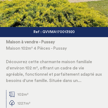
5KM
10KM
25KM
Ref : GVVMA170013920
Maison à vendre - Pussay
Maison 102m² 4 Pièces - Pussay
Découvrez cette charmante maison familiale
d'environ 102 m², offrant un cadre de vie
agréable, fonctionnel et parfaitement adapté aux
besoins d'une famille. Située dans un...
102m²
1227m²