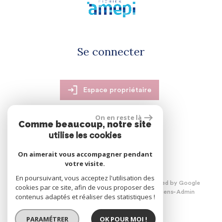
Se connecter
Espace propriétaire
On en reste là
Comme beaucoup, notre site
utilise les cookies
réalisé par
On aimerait vous accompagner pendant
votre visite.
En poursuivant, vous acceptez l'utilisation des
© 2026 | Tous droits réservés | Traduction powered by Google
cookies par ce site, afin de vous proposer des
Plan du site
Mentions légales
Nos honoraires
Liens
Admin
contenus adaptés et réaliser des statistiques !
PARAMÉTRER
OK POUR MOI !