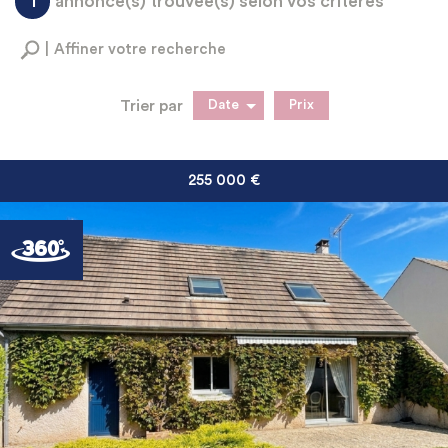
1
annonce(s) trouvée(s) selon vos critères
Affiner votre recherche
Trier par
Date
Prix
Vente
255 000
€
RECHERCHER
+ de critères
+