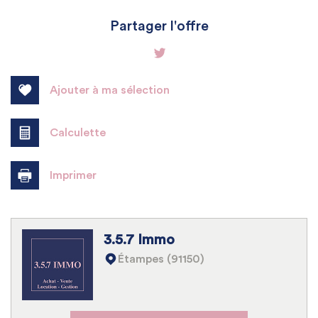
+
Partager l'offre
−
Ajouter à ma sélection
Calculette
Imprimer
Leaflet
|
©
Jawg
Maps
|
© OpenStreetMap
3.5.7 Immo
École maternelle
Étampes (91150)
École primaire
Bureau de poste