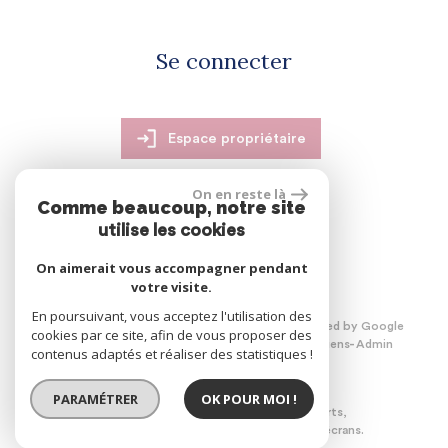
Se connecter
Espace propriétaire
On en reste là
Comme beaucoup, notre site
utilise les cookies
réalisé par
On aimerait vous accompagner pendant
votre visite.
En poursuivant, vous acceptez l'utilisation des
© 2026 | Tous droits réservés | Traduction powered by Google
cookies par ce site, afin de vous proposer des
Plan du site
Mentions légales
Nos honoraires
Liens
Admin
contenus adaptés et réaliser des statistiques !
PARAMÉTRER
OK POUR MOI !
Site internet compatible multi-supports,
un seul site adaptable à tous les types d'écrans.