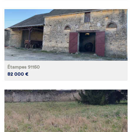
Étampes 91150
82 000 €