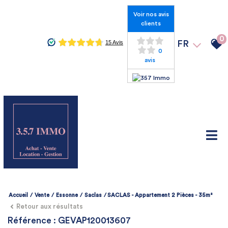
Voir nos avis
clients
0
FR
0
avis
Accueil
Vente
Essonne
Saclas
SACLAS - Appartement 2 Pièces - 35m²
Retour aux résultats
Référence : GEVAP120013607