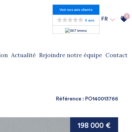
Voir nos avis clients
0
FR
0 avis
ion
actualité
rejoindre notre équipe
contact
Référence : PO140013766
198 000 €