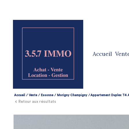
accueil
vent
ve
ve
Accueil
Vente
Essonne
Morigny Champigny
Appartement Duplex T4 
Retour aux résultats