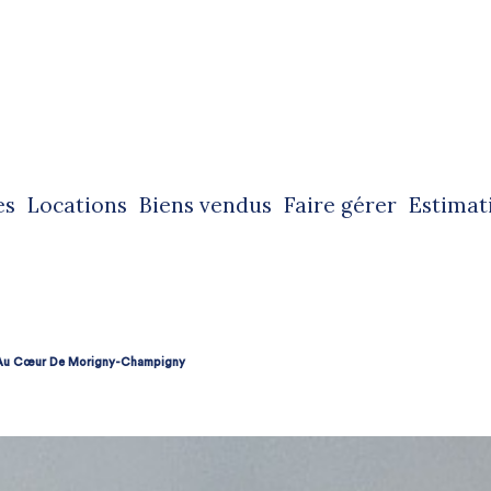
es
locations
biens vendus
faire gérer
estimat
ntes immobilières
locations immobilières
ntes immobilières professionnelles
locations immobilières professionnelles
Au Cœur De Morigny-Champigny