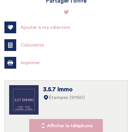
Partager l'offre
−
Ajouter à ma sélection
Calculette
Imprimer
Leaflet
|
©
Jawg
Maps
|
© OpenStreetMap
3.5.7 Immo
Bar
Étampes (91150)
Collège
École maternelle
Afficher le téléphone
École primaire