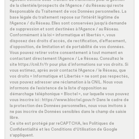
de la clientèle/prospects de l'Agence / du Réseau qui reste
Nombre d'enfants par famille
1,22
Responsable du Traitement de vos Données personnelles. La
Familles sans enfant
37,43 %
base légale du traitement repose sur l'intérêt légitime de
l'Agence / du Réseau. Elles sont conservées jusqu'à demande
Familles avec 1 ou 2 enfants
33,16 %
de suppression et sont destinées à l'Agence / au Réseau.
Conformément à la loi « informatique et libertés », vous
Maisons
33,58 %
disposez des droits d’accès, de rectification, d’effacement,
d’opposition, de limitation et de portabilité de vos données.
Appartements
66,42 %
Vous pouvez retirer votre consentement à tout moment en
Familles avec 3 enfants
9,97 %
contactant directement l’Agence / Le Réseau. Consultez le
site https://cnil.fr/fr pour plus d’informations sur vos droits. Si
vous estimez, après avoir contacté l'Agence / le Réseau, que
vos droits « Informatique et Libertés » ne sont pas respectés,
vous pouvez adresser une réclamation à la CNIL. Nous vous
informons de l’existence de la liste d'opposition au
démarchage téléphonique « Bloctel », sur laquelle vous pouvez
vous inscrire ici : https://www.bloctel.gouv.fr Dans le cadre de
la protection des Données personnelles, nous vous invitons à
ne pas inscrire de Données sensibles dans le champ de saisie
libre.
Ce site est protégé par reCAPTCHA, les
Politiques de
Confidentialité
et les
Conditions d'Utilisation
de Google
s'appliquent.