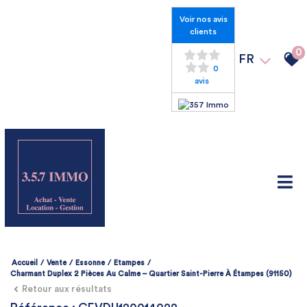
Voir nos avis
clients
0
FR
0
avis
Accueil
Vente
Essonne
Etampes
Charmant Duplex 2 Pièces Au Calme – Quartier Saint-Pierre À Étampes (91150)
Retour aux résultats