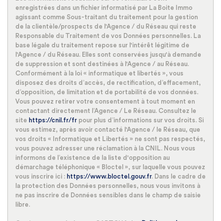
enregistrées dans un fichier informatisé par La Boite Immo
Habitants de plus de 55 ans
22,48 %
agissant comme Sous-traitant du traitement pour la gestion
de la clientèle/prospects de l'Agence / du Réseau qui reste
Nombre d'enfants par famille
1,22
Responsable du Traitement de vos Données personnelles. La
Familles sans enfant
37,43 %
base légale du traitement repose sur l'intérêt légitime de
l'Agence / du Réseau. Elles sont conservées jusqu'à demande
Familles avec 1 ou 2 enfants
33,16 %
de suppression et sont destinées à l'Agence / au Réseau.
Conformément à la loi « informatique et libertés », vous
Maisons
33,58 %
disposez des droits d’accès, de rectification, d’effacement,
d’opposition, de limitation et de portabilité de vos données.
Appartements
66,42 %
Vous pouvez retirer votre consentement à tout moment en
Familles avec 3 enfants
9,97 %
contactant directement l’Agence / Le Réseau. Consultez le
site
https://cnil.fr/fr
pour plus d’informations sur vos droits. Si
vous estimez, après avoir contacté l'Agence / le Réseau, que
vos droits « Informatique et Libertés » ne sont pas respectés,
vous pouvez adresser une réclamation à la CNIL. Nous vous
informons de l’existence de la liste d'opposition au
démarchage téléphonique « Bloctel », sur laquelle vous pouvez
vous inscrire ici :
https://www.bloctel.gouv.fr
. Dans le cadre de
la protection des Données personnelles, nous vous invitons à
ne pas inscrire de Données sensibles dans le champ de saisie
libre.