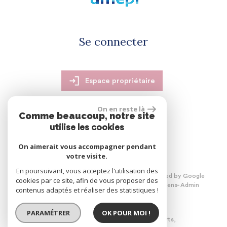
Se connecter
Espace propriétaire
On en reste là
Comme beaucoup, notre site
utilise les cookies
réalisé par
On aimerait vous accompagner pendant
votre visite.
En poursuivant, vous acceptez l'utilisation des
© 2026 | Tous droits réservés | Traduction powered by Google
cookies par ce site, afin de vous proposer des
Plan du site
Mentions légales
Nos honoraires
Liens
Admin
contenus adaptés et réaliser des statistiques !
PARAMÉTRER
OK POUR MOI !
Site internet compatible multi-supports,