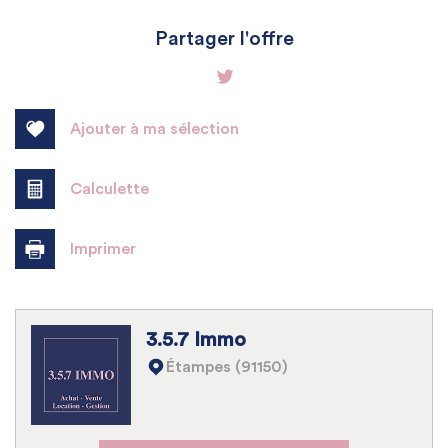
+
Partager l'offre
−
Ajouter à ma sélection
Calculette
Imprimer
Leaflet
|
©
Jawg
Maps
|
© OpenStreetMap
3.5.7 Immo
Bar
Étampes (91150)
Collège
École maternelle