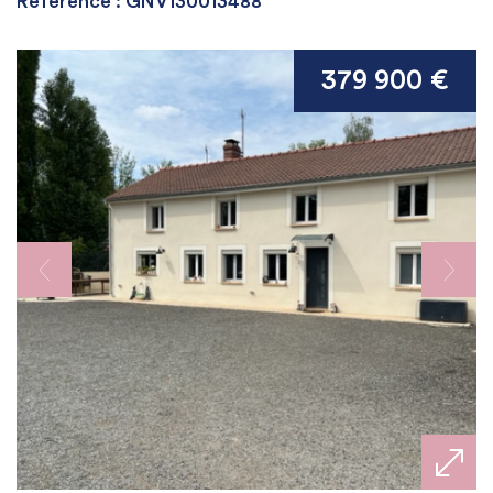
Référence : GNV130013488
379 900 €