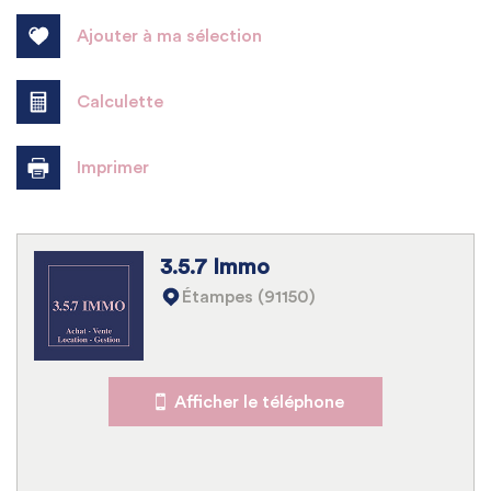
−
Ajouter à ma sélection
Calculette
Imprimer
3.5.7 Immo
Leaflet
|
©
Jawg
Maps
|
© OpenStreetMap
Étampes (91150)
École primaire
Mairie
Afficher le téléphone
Statistiques
Nombre d'habitants
1 611