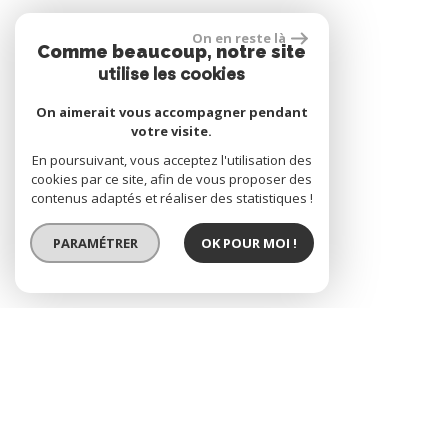
On en reste là
Comme beaucoup, notre site
Se connecter
utilise les cookies
On aimerait vous accompagner pendant
votre visite.
Espace propriétaire
En poursuivant, vous acceptez l'utilisation des
cookies par ce site, afin de vous proposer des
contenus adaptés et réaliser des statistiques !
réalisé par
PARAMÉTRER
OK POUR MOI !
© 2026 | Tous droits réservés | Traduction powered by Google
Plan du site
Mentions légales
Nos honoraires
Liens
Admin
Site internet compatible multi-supports,
un seul site adaptable à tous les types d'écrans.