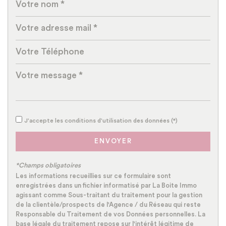
Propriétaires (vs. locataires)
90,84 %
Taxe habitation
14 %
Taxe foncière
10,80 %
Habitants de moins de 25 ans
33,79 %
Habitants de 25 à 55 ans
42,98 %
Habitants de plus de 55 ans
23,23 %
Nombre d'enfants par famille
1,09
Familles sans enfant
J'accepte les conditions d'utilisation des données (*)
40,42 %
Familles avec 1 ou 2 enfants
50,42 %
ENVOYER
Maisons
95,11 %
*Champs obligatoires
Appartements
4,89 %
Les informations recueillies sur ce formulaire sont
enregistrées dans un fichier informatisé par La Boite Immo
Familles avec 3 enfants
8,33 %
agissant comme Sous-traitant du traitement pour la gestion
de la clientèle/prospects de l'Agence / du Réseau qui reste
Responsable du Traitement de vos Données personnelles. La
base légale du traitement repose sur l'intérêt légitime de