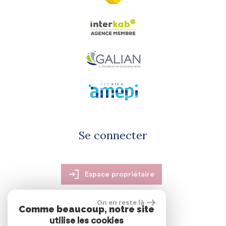
Se connecter
Espace propriétaire
On en reste là
Comme beaucoup, notre site
utilise les cookies
réalisé par