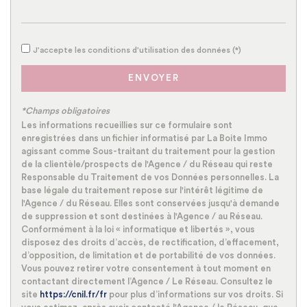
Habitants de moins de 25 ans
30,13 %
Habitants de 25 à 55 ans
38 %
J'accepte les conditions d'utilisation des données (*)
Habitants de plus de 55 ans
31,87 %
ENVOYER
Nombre d'enfants par famille
0,93
Familles sans enfant
48,03 %
*Champs obligatoires
Les informations recueillies sur ce formulaire sont
Familles avec 1 ou 2 enfants
43,08 %
enregistrées dans un fichier informatisé par La Boite Immo
Maisons
83,69 %
agissant comme Sous-traitant du traitement pour la gestion
de la clientèle/prospects de l'Agence / du Réseau qui reste
Appartements
16,31 %
Responsable du Traitement de vos Données personnelles. La
base légale du traitement repose sur l'intérêt légitime de
Familles avec 3 enfants
7,39 %
l'Agence / du Réseau. Elles sont conservées jusqu'à demande
de suppression et sont destinées à l'Agence / au Réseau.
Conformément à la loi « informatique et libertés », vous
disposez des droits d’accès, de rectification, d’effacement,
d’opposition, de limitation et de portabilité de vos données.
Vous pouvez retirer votre consentement à tout moment en
contactant directement l’Agence / Le Réseau. Consultez le
site
https://cnil.fr/fr
pour plus d’informations sur vos droits. Si