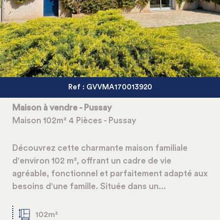
5KM
10KM
25KM
Ref : GVVMA170013920
Maison à vendre - Pussay
Maison 102m² 4 Pièces - Pussay
Découvrez cette charmante maison familiale
d'environ 102 m², offrant un cadre de vie
agréable, fonctionnel et parfaitement adapté aux
besoins d'une famille. Située dans un...
102m²