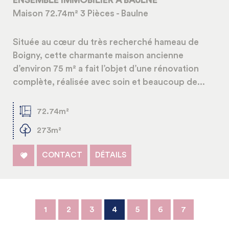
ENSEMBLE IMMOBILIER A BAULNE
Maison 72.74m² 3 Pièces - Baulne
Située au cœur du très recherché hameau de
Boigny, cette charmante maison ancienne
d’environ 75 m² a fait l’objet d’une rénovation
complète, réalisée avec soin et beaucoup de...
72.74m²
273m²
CONTACT
DÉTAILS
1
2
3
4
5
6
7