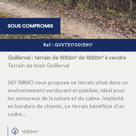
SOUS COMPROMIS
Ref : GVVTE170013917
Guillerval : terrain de 1682m² de 1682m² à vendre
Terrain de loisir Guillerval
357 IMMO vous propose ce terrain situé dans un
environnement verdoyant et paisible, idéal pour
les amoureux de la nature et du calme. Implanté
en bordure de chemin, ce terrain bénéficie d’un
cadre...
1682m²