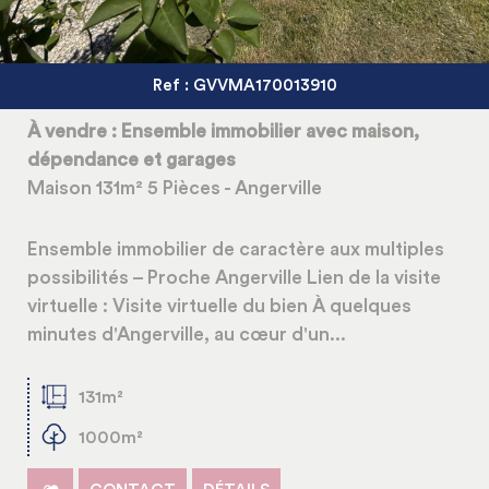
Ref : GVVMA170013910
À vendre : Ensemble immobilier avec maison,
dépendance et garages
Maison 131m² 5 Pièces - Angerville
Ensemble immobilier de caractère aux multiples
possibilités – Proche Angerville Lien de la visite
virtuelle : Visite virtuelle du bien À quelques
minutes d'Angerville, au cœur d'un...
131m²
1000m²