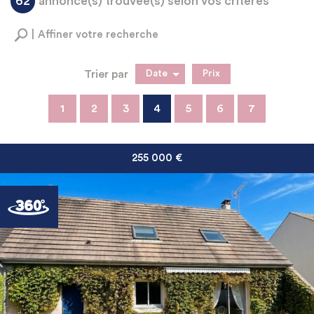
62
annonce(s) trouvée(s) selon vos critères
Affiner votre recherche
Trier par
Date
Prix
Vente
1
2
3
4
5
6
7
255 000
€
RECHERCHER
+ de critères
+