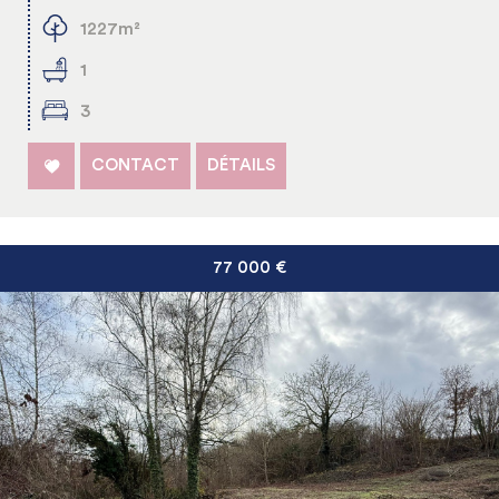
1227m²
1
3
CONTACT
DÉTAILS
77 000
€